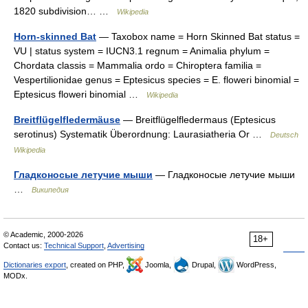
1820 subdivision… …
Wikipedia
Horn-skinned Bat
— Taxobox name = Horn Skinned Bat status =
VU | status system = IUCN3.1 regnum = Animalia phylum =
Chordata classis = Mammalia ordo = Chiroptera familia =
Vespertilionidae genus = Eptesicus species = E. floweri binomial =
Eptesicus floweri binomial …
Wikipedia
Breitflügelfledermäuse
— Breitflügelfledermaus (Eptesicus
serotinus) Systematik Überordnung: Laurasiatheria Or …
Deutsch
Wikipedia
Гладконосые летучие мыши
— Гладконосые летучие мыши
…
Википедия
© Academic, 2000-2026
18+
Contact us:
Technical Support
,
Advertising
Dictionaries export
, created on PHP,
Joomla,
Drupal,
WordPress,
MODx.