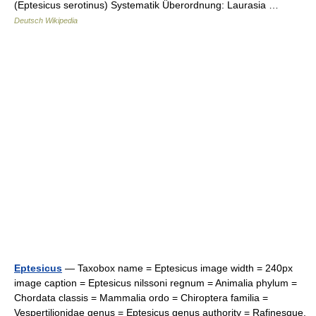
(Eptesicus serotinus) Systematik Überordnung: Laurasia …
Deutsch Wikipedia
Eptesicus
— Taxobox name = Eptesicus image width = 240px
image caption = Eptesicus nilssoni regnum = Animalia phylum =
Chordata classis = Mammalia ordo = Chiroptera familia =
Vespertilionidae genus = Eptesicus genus authority = Rafinesque,