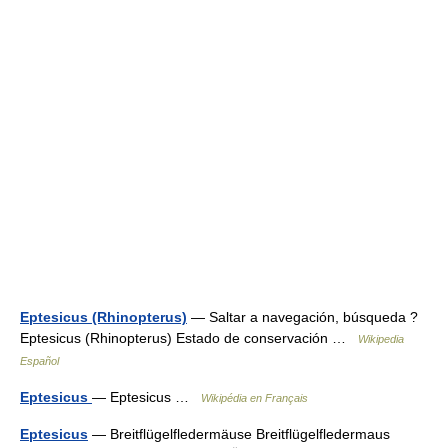
Eptesicus (Rhinopterus)
— Saltar a navegación, búsqueda ?
Eptesicus (Rhinopterus) Estado de conservación …
Wikipedia
Español
Eptesicus
— Eptesicus …
Wikipédia en Français
Eptesicus
— Breitflügelfledermäuse Breitflügelfledermaus