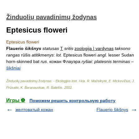
Žinduolių pavadinimų žodynas
Eptesicus floweri
Eptesicus floweri
Flauerio
šikšnys
statusas
T
sritis
zoologija | vardynas
taksono
rangas
rūšis
atitikmenys
:
lot.
Eptesicus floweri
angl.
lesser Sudan
horn-skinned bat
rus.
кожан Флауэра
ryšiai
:
platesnis terminas
–
šikšniai
Žinduolių pavadinimų žodynas. - Ekologijos inst. l-kla
.
R. Mažeikytė, E. Mickevičius, J.
Prūsaitė, K. Baranauskas, R. Baleišis
.
2002
.
Игры ⚽
Поможем решить контрольную работу
желтоватый кожан
Flauerio šikšnys