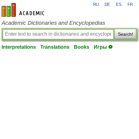
RU
DE
ES
FR
en-academic.com
Academic Dictionaries and Encyclopedias
Search!
Interpretations
Translations
Books
Игры ⚽